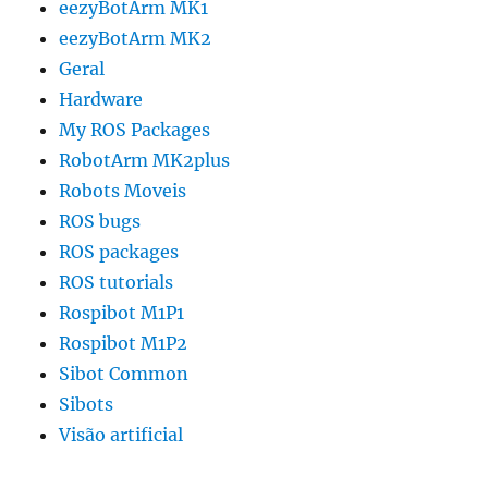
eezyBotArm MK1
eezyBotArm MK2
Geral
Hardware
My ROS Packages
RobotArm MK2plus
Robots Moveis
ROS bugs
ROS packages
ROS tutorials
Rospibot M1P1
Rospibot M1P2
Sibot Common
Sibots
Visão artificial