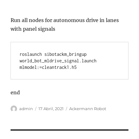
Run all nodes for autonomous drive in lanes
with panel signals
roslaunch sibotackm_bringup 
world_bot_mldrive_signal.launch 
mlmodel:=cleantrack1.h5
end
Autor
Publicado
Categorias
admin
17 Abril, 2021
Ackermann Robot
em
Navegação