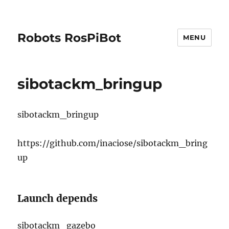
Robots RosPiBot
MENU
sibotackm_bringup
sibotackm_bringup
https://github.com/inaciose/sibotackm_bring
up
Launch depends
sibotackm_gazebo