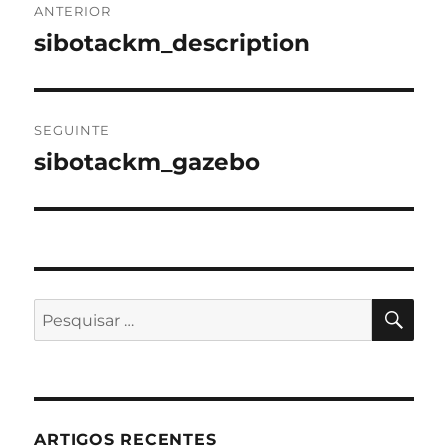
ANTERIOR
de
sibotackm_description
Artigo
anterior:
artigos
SEGUINTE
sibotackm_gazebo
Artigo
seguinte:
PES
Pesquisar
por:
ARTIGOS RECENTES