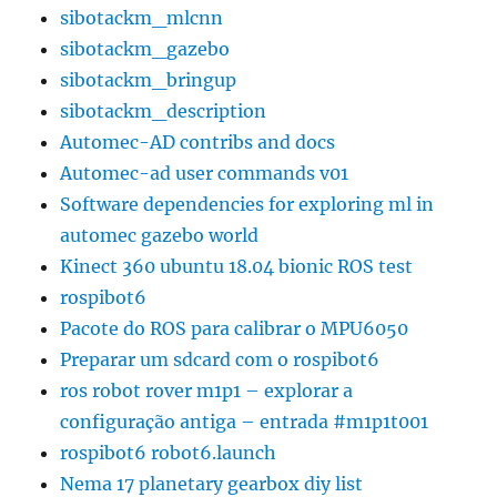
sibotackm_mlcnn
sibotackm_gazebo
sibotackm_bringup
sibotackm_description
Automec-AD contribs and docs
Automec-ad user commands v01
Software dependencies for exploring ml in
automec gazebo world
Kinect 360 ubuntu 18.04 bionic ROS test
rospibot6
Pacote do ROS para calibrar o MPU6050
Preparar um sdcard com o rospibot6
ros robot rover m1p1 – explorar a
configuração antiga – entrada #m1p1t001
rospibot6 robot6.launch
Nema 17 planetary gearbox diy list