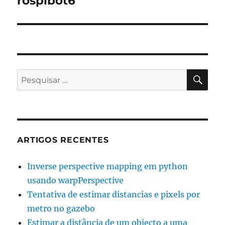
rospibot6
seguinte:
PES
Pesquisar
por:
ARTIGOS RECENTES
Inverse perspective mapping em python
usando warpPerspective
Tentativa de estimar distancias e pixels por
metro no gazebo
Estimar a distância de um objecto a uma