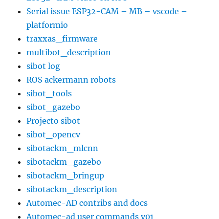
Serial issue ESP32-CAM – MB – vscode –
platformio
traxxas_firmware
multibot_description
sibot log
ROS ackermann robots
sibot_tools
sibot_gazebo
Projecto sibot
sibot_opencv
sibotackm_mlcnn
sibotackm_gazebo
sibotackm_bringup
sibotackm_description
Automec-AD contribs and docs
Automec-ad user commands v01