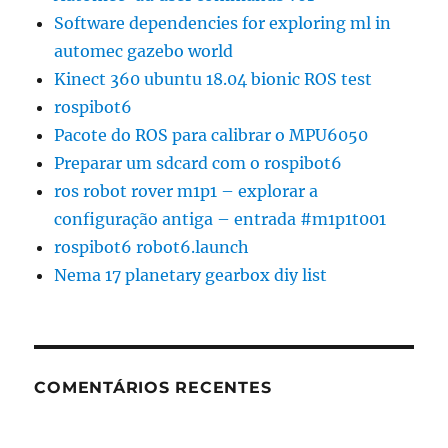
Software dependencies for exploring ml in
automec gazebo world
Kinect 360 ubuntu 18.04 bionic ROS test
rospibot6
Pacote do ROS para calibrar o MPU6050
Preparar um sdcard com o rospibot6
ros robot rover m1p1 – explorar a
configuração antiga – entrada #m1p1t001
rospibot6 robot6.launch
Nema 17 planetary gearbox diy list
COMENTÁRIOS RECENTES