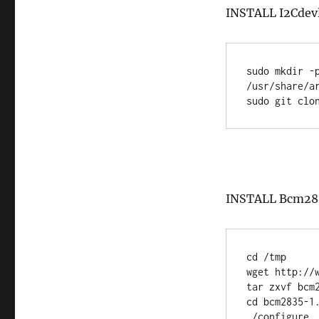
INSTALL I2Cdevl
sudo mkdir -p
/usr/share/ar
sudo git clo
INSTALL Bcm28
cd /tmp

wget http://
tar zxvf bcm2
cd bcm2835-1.
./configure 
