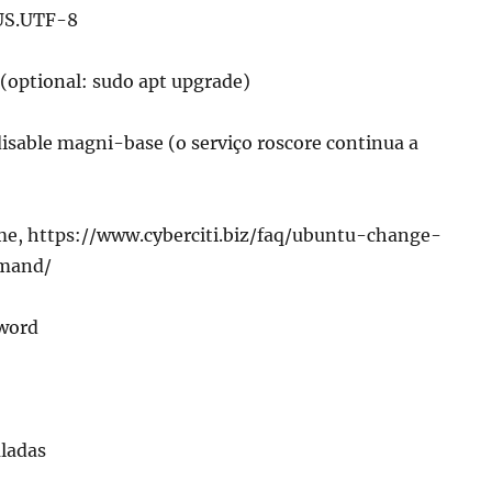
US.UTF-8
(optional: sudo apt upgrade)
isable magni-base (o serviço roscore continua a
me, https://www.cyberciti.biz/faq/ubuntu-change-
mand/
sword
aladas