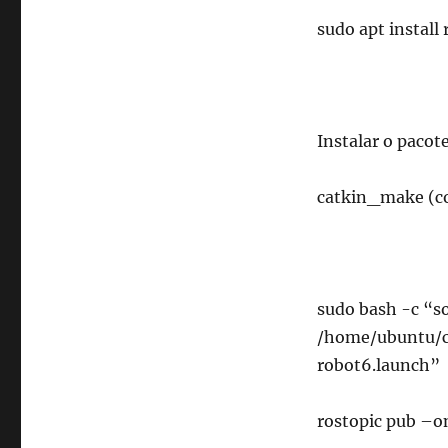
sudo apt install
Instalar o pacot
catkin_make (c
sudo bash -c “so
/home/ubuntu/ca
robot6.launch”
rostopic pub –o