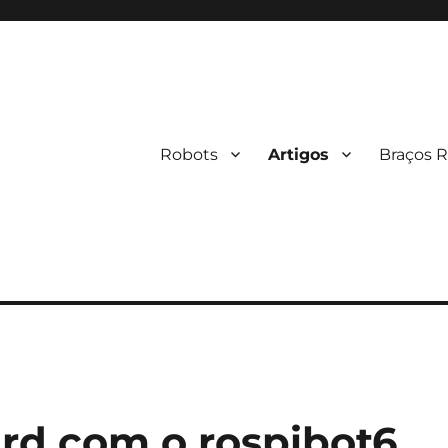
Robots
Artigos
Braços R
rd com o rospibot6