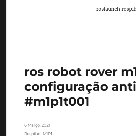
roslaunch rospi
ros robot rover m1
configuração anti
#m1p1t001
Publicado
6 Março, 2021
em
Categorias
Rospibot M1P1