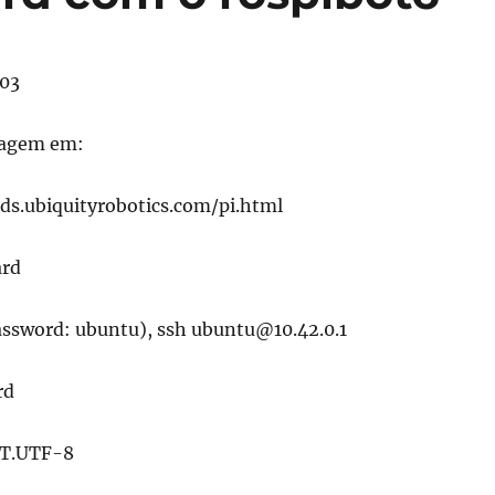
03
magem em:
ds.ubiquityrobotics.com/pi.html
ard
password: ubuntu), ssh ubuntu@10.42.0.1
rd
PT.UTF-8