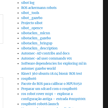
sibot log
ROS ackermann robots
sibot_tools
sibot_gazebo
Projecto sibot
sibot_opencv
sibotackm_mlcnn
sibotackm_gazebo
sibotackm_bringup
sibotackm_description
Automec-AD contribs and docs
Automec-ad user commands v01
Software dependencies for exploring ml in
automec gazebo world
Kinect 360 ubuntu 18.04 bionic ROS test
rospibot6
Pacote do ROS para calibrar o MPU6050
Preparar um sdcard com o rospibot6
ros robot rover m1p1 – explorar a
configuração antiga – entrada #m1p1t001
rospibot6 robot6.launch