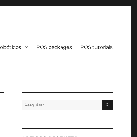
obóticos
ROS packages
ROS tutorials
PESQUISA
Pesquisar
por: