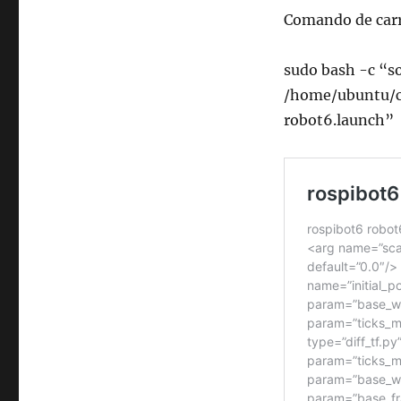
Comando de carr
sudo bash -c “so
/home/ubuntu/ca
robot6.launch”