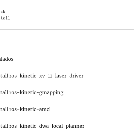
ck 

stall
alados
tall ros-kinetic-xv-11-laser-driver
stall ros-kinetic-gmapping
tall ros-kinetic-amcl
stall ros-kinetic-dwa-local-planner