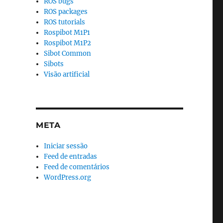
ROS bugs
ROS packages
ROS tutorials
Rospibot M1P1
Rospibot M1P2
Sibot Common
Sibots
Visão artificial
META
Iniciar sessão
Feed de entradas
Feed de comentários
WordPress.org