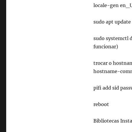
locale-gen en_
sudo apt update 
sudo systemctl d
funcionar)
trocar o hostna
hostname-com
pifi add sid pas
reboot
Bibliotecas Inst