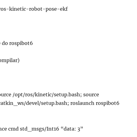
 ros-kinetic-robot-pose-ekf
e do rospibot6
ompilar)
urce /opt/ros/kinetic/setup.bash; source
tkin_ws/devel/setup.bash; roslaunch rospibot6
nce cmd std_msgs/Int16 “data: 3”