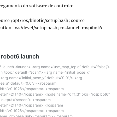
egamento do software de controlo:
urce /opt/ros/kinetic/setup.bash; source
tkin_ws/devel/setup.bash; roslaunch rospibot6