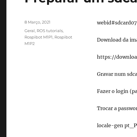
Publicado
8 Março, 2021
webid#sdcard07
em
Categorias
Geral
,
ROS tutorials
,
Rospibot M1P1
,
Rospibot
Download da i
M1P2
https://downloa
Gravar num sdc
Fazer o login (
Trocar a passwo
locale-gen pt_