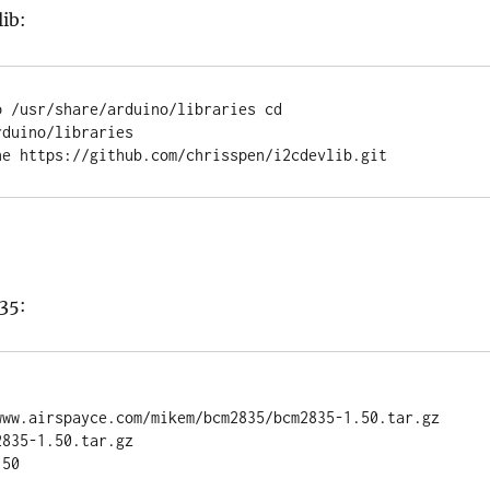
ib:
 /usr/share/arduino/libraries cd 
duino/libraries

ne https://github.com/chrisspen/i2cdevlib.git
35:
www.airspayce.com/mikem/bcm2835/bcm2835-1.50.tar.gz 

835-1.50.tar.gz 

50 
