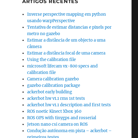
ARTIGOS RECENTES
Inverse perspective mapping em python
usando warpPerspective
Tentativa de estimar distancias e pixels por
metro no gazebo
Estimar a distância de um objecto a uma
câmera
Estimar a distância focal de uma camera
Using the calibration file
microsoft lifecam vx-800 specs and
calibration file
Camera calibration gazebo
gazebo calibration package
ackerbot early building
ackerbot hw v1.1 rms 1st tests
ackerbot hw v1.1 description and first tests
ROS noetic Kinect Xbox 360
ROS GPS with tinygps and rosserial
Jetson nano csi camera on ROS
Condução autónoma em pista – ackerbot –
primeiros testes