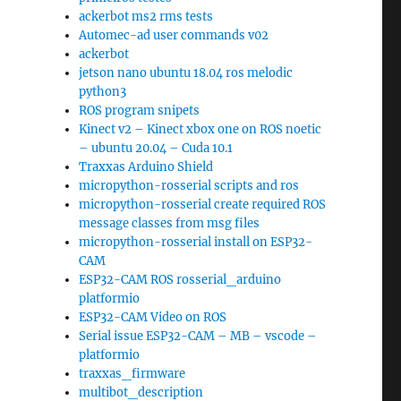
ackerbot ms2 rms tests
Automec-ad user commands v02
ackerbot
jetson nano ubuntu 18.04 ros melodic
python3
ROS program snipets
Kinect v2 – Kinect xbox one on ROS noetic
– ubuntu 20.04 – Cuda 10.1
Traxxas Arduino Shield
micropython-rosserial scripts and ros
micropython-rosserial create required ROS
message classes from msg files
micropython-rosserial install on ESP32-
CAM
ESP32-CAM ROS rosserial_arduino
platformio
ESP32-CAM Video on ROS
Serial issue ESP32-CAM – MB – vscode –
platformio
traxxas_firmware
multibot_description